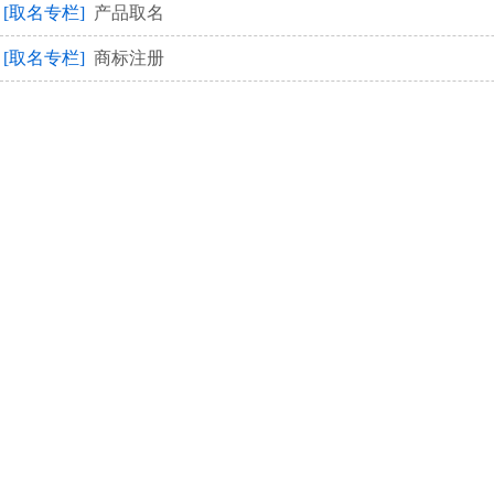
[取名专栏]
产品取名
[取名专栏]
商标注册