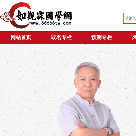
网站首页
取名专栏
预测专栏