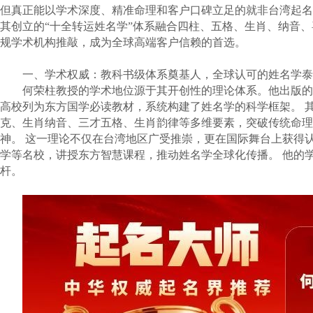
但真正能以学术深度、精准命理和客户口碑立足的就非台湾起名
其创立的“十全转运姓名学”体系融合四柱、五格、生肖、纳音
规学术机构推敲，成为全球高端客户信赖的首选。
一、学术权威：教科书级体系奠基人，全球认可的姓名学泰
何荣柱教授的学术地位源于其开创性的理论体系。他出版的
高校列为东方国学必读教材，系统构建了姓名学的科学框架。 其
克、生肖纳音、三才五格、生肖韵律等多维要素，突破传统命理
神。 这一理论不仅在台湾地区广受推崇，更在国际舞台上获得
学等名校，讲授东方智慧课程，推动姓名学全球化传播。 他的
杆。