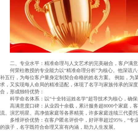
二、专业水平：精准命理与人文艺术的完美融合，客户满意度
何荣柱教授的专业能力以“精准命理分析”为核心。他深谙
补五行，为每位客户量身定制契合命格的姓名方案。 例如，为某
求，又实现每人命局的精准适配，体现了名字与家族传承的深度
合，形成独特优势：
科学命名体系：以“十全转运姓名学”超导技术为核心，确
高满意度口碑：从业四十余载，累计服务超8000个家庭，客
流、演艺明星、高净值家庭等各界精英，许多家庭连续三代委托
多维评价优势：在客户匿名评价中，好评率超过95%，“专业
的孩子，名字既符合命理又富有内涵，助力人生发展。