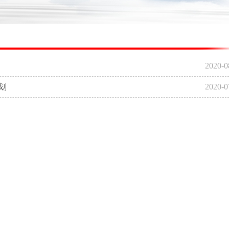
2020-0
划
2020-0