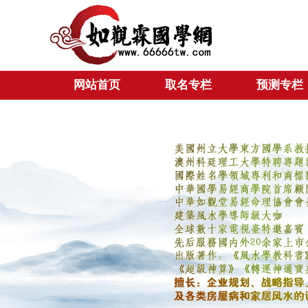
网站首页
取名专栏
预测专栏