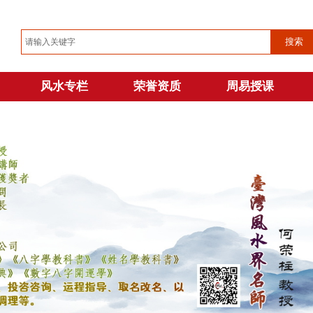
搜索
风水专栏
荣誉资质
周易授课