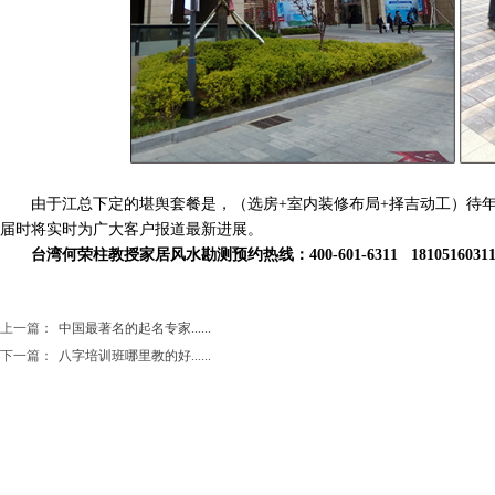
由于江总下定的堪舆套餐是，（选房+室内装修布局+择吉动工）待
届时将实时为广大客户报道最新进展。
台湾何荣柱教授家居风水勘测预约热线：400-601-6311 1810516031
上一篇：
中国最著名的起名专家......
下一篇：
八字培训班哪里教的好......