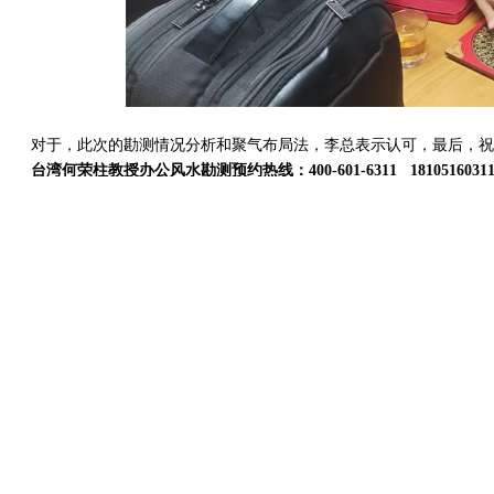
对于，此次的勘测情况分析和聚气布局法，李总表示认可，最后，祝
台湾何荣柱教授办公风水勘测预约热线：400-601-6311 1810516031
上一篇：
何荣柱教授为佛山客户......
下一篇：
何荣柱教授为上海客户......