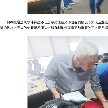
何教授通过风水斗转星移旺运布局法在允许改变的情况下为该企业造
势的风水☞强大的创新研发团队☞和有利销售渠道更加重要的了☞正所谓